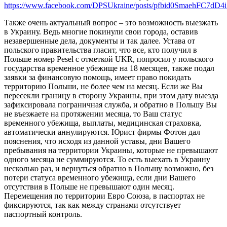
https://www.facebook.com/DPSUkraine/posts/pfbid0Smaeh
Также очень актуальный вопрос – это возможность выезжать
в Украину. Ведь многие покинули свои города, оставив
незавершенные дела, документы и так далее. Устава от
польского правительства гласит, что все, кто получил в
Польше номер Pesel с отметкой UKR, попросил у польского
государства временное убежище на 18 месяцев, также подал
заявки за финансовую помощь, имеет право покидать
территорию Польши, не более чем на месяц. Если же Вы
пересекли границу в сторону Украины, при этом дату выезда
зафиксировала пограничная служба, и обратно в Польшу Вы
не въезжаете на протяжении месяца, то Ваш статус
временного убежища, выплаты, медицинская страховка,
автоматически аннулируются. Юрист фирмы Фотон дал
пояснения, что исходя из данной уставы, дни Вашего
пребывания на территории Украины, которые не превышают
одного месяца не суммируются. То есть выехать в Украину
несколько раз, и вернуться обратно в Польшу возможно, без
потери статуса временного убежища, если дни Вашего
отсутствия в Польше не превышают один месяц.
Перемещения по территории Евро Союза, в паспортах не
фиксируются, так как между странами отсутствует
паспортный контроль.