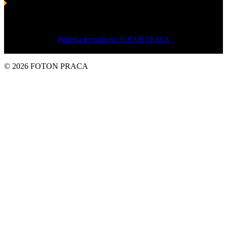
Серебряные лавры навыков и компетенций 2016 г.
в категории «Менеджер, социально-экономический лидер»
для Владимира Пастушенко – владельца компании “FOTON”
Sp. z o. o.
Polityka prywatności FOTON PRACA
© 2026 FOTON PRACA