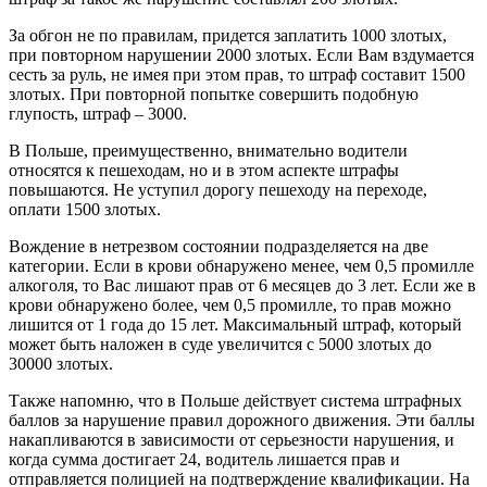
За обгон не по правилам, придется заплатить 1000 злотых,
при повторном нарушении 2000 злотых. Если Вам вздумается
сесть за руль, не имея при этом прав, то штраф составит 1500
злотых. При повторной попытке совершить подобную
глупость, штраф – 3000.
В Польше, преимущественно, внимательно водители
относятся к пешеходам, но и в этом аспекте штрафы
повышаются. Не уступил дорогу пешеходу на переходе,
оплати 1500 злотых.
Вождение в нетрезвом состоянии подразделяется на две
категории. Если в крови обнаружено менее, чем 0,5 промилле
алкоголя, то Вас лишают прав от 6 месяцев до 3 лет. Если же в
крови обнаружено более, чем 0,5 промилле, то прав можно
лишится от 1 года до 15 лет. Максимальный штраф, который
может быть наложен в суде увеличится с 5000 злотых до
30000 злотых.
Также напомню, что в Польше действует система штрафных
баллов за нарушение правил дорожного движения. Эти баллы
накапливаются в зависимости от серьезности нарушения, и
когда сумма достигает 24, водитель лишается прав и
отправляется полицией на подтверждение квалификации. На