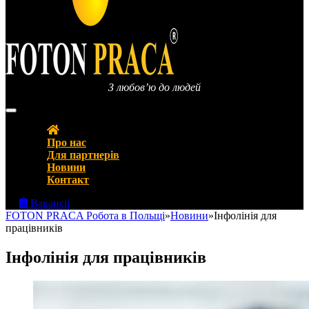
З любов’ю до людей
FOTON PRACA Polska – Вакансії в Польщі Робота в Польщі
Про нас
Для партнерів
Новини
Контакт
Вакансії
FOTON PRACA Робота в Польщі
»
Новини
»
Інфолінія для
працівників
Інфолінія для працівників