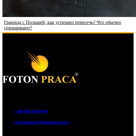
Граница с Польшей, как успешно пересечь? Что обычно
спрашивают?
Foton Акціонерне товариство
Телефон
+48 600 049 049
E-mail
rekrutacja@fotonpraca.pl
Адреса
45-057 Ополе, вул. Озімська 14-16