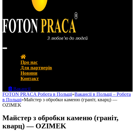
З любов’ю до людей
FOTON PRACA Polska – Вакансії в Польщі Робота в Польщі
Про нас
Для партнерів
Новини
Контакт
Вакансії
FOTON PRACA Робота в Польщі
»
Вакансії в Польщі – Робота
в Польщі
»
Майстер з обробки каменю (граніт, кварц) —
OZIMEK
Майстер з обробки каменю (граніт,
кварц) — OZIMEK