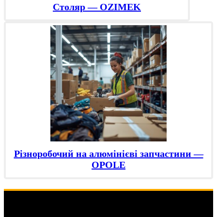
Столяр — OZIMEK
Різноробочий на алюмінієві запчастини —
OPOLE