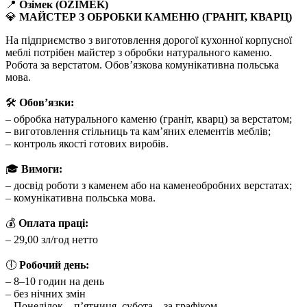
📍
Озімек (OZIMEK)
💎
МАЙСТЕР З ОБРОБКИ КАМЕНЮ (ГРАНІТ, КВАРЦ)
На підприємство з виготовлення дорогої кухонної корпусної
меблі потрібен майстер з обробки натурального каменю.
Робота за верстатом. Обов’язкова комунікативна польська
мова.
🛠
Обов’язки:
– обробка натурального каменю (граніт, кварц) за верстатом;
– виготовлення стільниць та кам’яних елементів меблів;
– контроль якості готових виробів.
🎓
Вимоги:
– досвід роботи з каменем або на каменеобробних верстатах;
– комунікативна польська мова.
💰
Оплата праці:
– 29,00 зл/год нетто
🕕
Робочий день:
– 8–10 годин на день
– без нічних змін
– Понеділок – п’ятниця, субота – за графіком