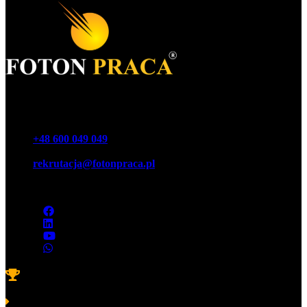
Foton Акціонерне товариство
Телефон
+48 600 049 049
E-mail
rekrutacja@fotonpraca.pl
Адреса
45-057 Ополе, вул. Озімська 14-16
Нагороди
Платинові лаври навичок і компетенції 2022 р.
компанії