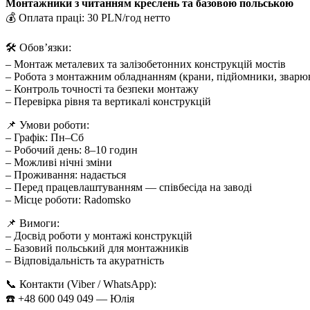
Монтажники з читанням креслень та базовою польською
💰 Оплата праці: 30 PLN/год нетто
🛠 Обов’язки:
– Монтаж металевих та залізобетонних конструкцій мостів
– Робота з монтажним обладнанням (крани, підйомники, зварю
– Контроль точності та безпеки монтажу
– Перевірка рівня та вертикалі конструкцій
📌 Умови роботи:
– Графік: Пн–Сб
– Робочий день: 8–10 годин
– Можливі нічні зміни
– Проживання: надається
– Перед працевлаштуванням — співбесіда на заводі
– Місце роботи: Radomsko
📌 Вимоги:
– Досвід роботи у монтажі конструкцій
– Базовий польський для монтажників
– Відповідальність та акуратність
📞 Контакти (Viber / WhatsApp):
☎️ +48 600 049 049 — Юлія