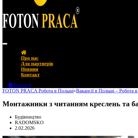
FOTON PRACA Polska – Вакансії в Польщі Робота в Польщі
Про нас
Для партнерів
Новини
Контакт
Вакансії
FOTON PRACA Робота в Польщі
»
Вакансії в Польщі – Робота 
Монтажники з читанням креслень та б
Будівництво
RADOMSKO
2.02.2026