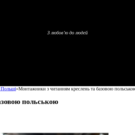
З любов’ю до людей
в Польщі
»
Монтажники з читанням креслень та базовою польсько
азовою польською