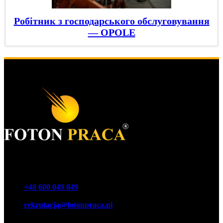
Робітник з господарського обслуговування
— OPOLE
Foton Акціонерне товариство
Телефон
+48 600 049 049
E-mail
rekrutacja@fotonpraca.pl
Адреса
45-057 Ополе, вул. Озімська 14-16