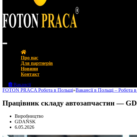
FOTON PRACA Polska – Вакансії в Польщі Робота в Польщі
Про нас
Для партнерів
Новини
Контакт
Вакансії
FOTON PRACA Робота в Польщі
»
Вакансії в Польщі – Робота 
Працівник складу автозапчастин — 
Виробництво
GDAŃSK
6.05.2026