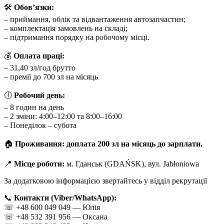
🛠
Обов’язки:
– приймання, облік та відвантаження автозапчастин;
– комплектація замовлень на складі;
– підтримання порядку на робочому місці.
💰
Оплата праці:
– 31,40 зл/год брутто
– премії до 700 зл на місяць
🕕
Робочий день:
– 8 годин на день
– 2 зміни: 4:00–12:00 та 8:00–16:00
– Понеділок – субота
🏠
Проживання: доплата 200 зл на місяць до зарплати.
📍
Місце роботи:
м. Гданськ (GDAŃSK), вул. Jabłoniowa
За додатковою інформацією звертайтесь у відділ рекрутації
📞
Контакти (Viber/WhatsApp):
☏️ +48 600 049 049 — Юлія
☏️ +48 532 391 956 — Оксана