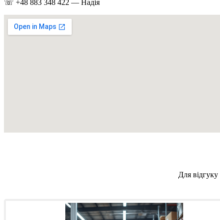
☏️ +48 883 348 422 — Надія
Для відгуку