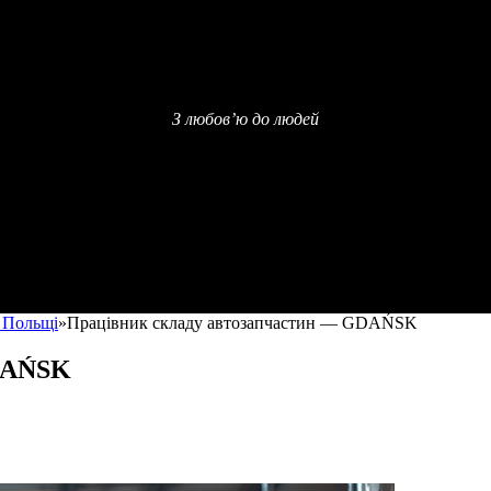
З любов’ю до людей
в Польщі
»
Працівник складу автозапчастин — GDAŃSK
GDAŃSK