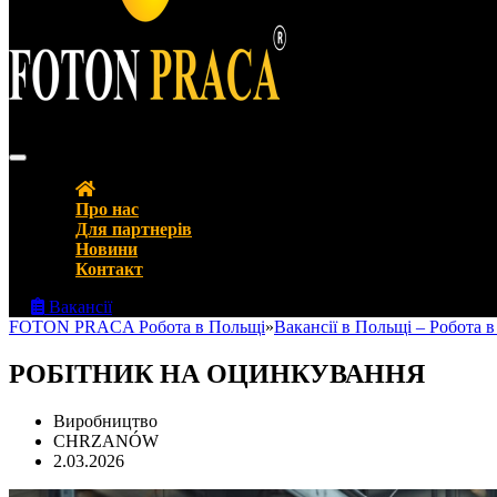
FOTON PRACA Polska – Вакансії в Польщі Робота в Польщі
Про нас
Для партнерів
Новини
Контакт
Вакансії
FOTON PRACA Робота в Польщі
»
Вакансії в Польщі – Робота 
РОБІТНИК НА ОЦИНКУВАННЯ
Виробництво
CHRZANÓW
2.03.2026