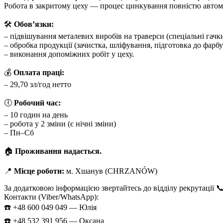
Робота в закритому цеху — процес цинкування повністю автома
🛠
Обов’язки:
– підвішування металевих виробів на траверси (спеціальні гачки
– обробка продукції (зачистка, шліфування, підготовка до фарбу
– виконання допоміжних робіт у цеху.
💰
Оплата праці:
– 29,70 зл/год нетто
🕕
Робочий час:
– 10 годин на день
– робота у 2 зміни (є нічні зміни)
– Пн–Сб
🏠
Проживання надається.
📍
Місце роботи:
м. Хшанув (CHRZANÓW)
За додатковою інформацією звертайтесь до відділу рекрутації 
Контакти (Viber/WhatsApp):
☎️ +48 600 049 049 — Юлія
☎️ +48 532 391 956 — Оксана