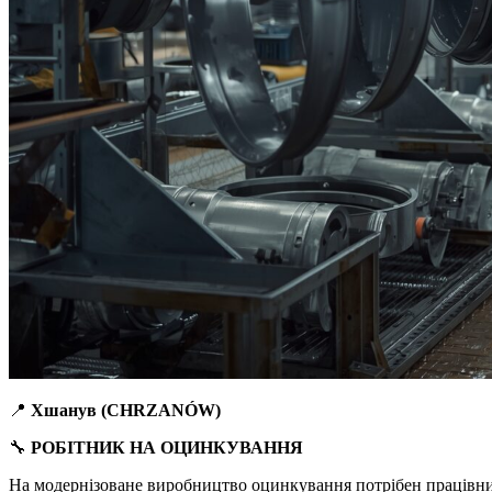
📍
Хшанув (CHRZANÓW)
🔧
РОБІТНИК НА ОЦИНКУВАННЯ
На модернізоване виробництво оцинкування потрібен працівни