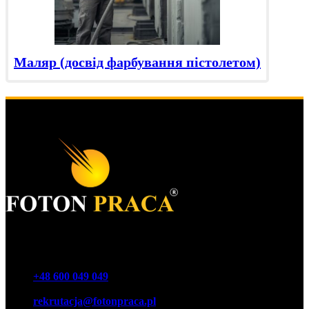
Маляр (досвід фарбування пістолетом)
Foton Акціонерне товариство
Телефон
+48 600 049 049
E-mail
rekrutacja@fotonpraca.pl