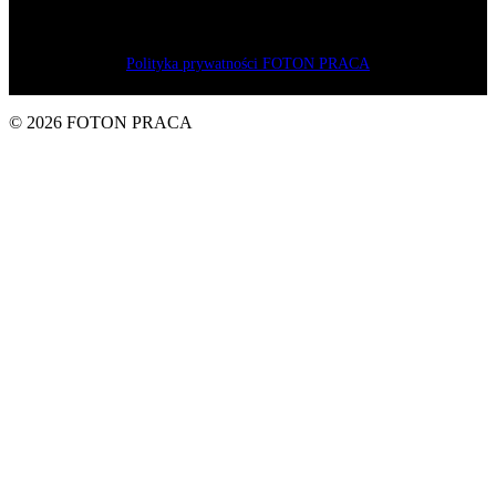
в категорії “Менеджер, соціально-економічний лідер” для
Володимира Пастушенко – власника компанії “FOTON” Sp. z
o. o.
Polityka prywatności FOTON PRACA
© 2026 FOTON PRACA