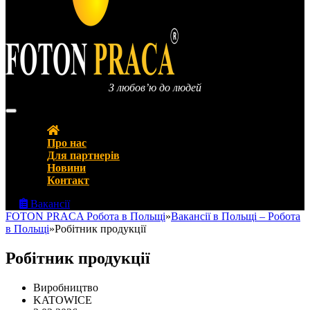
З любов’ю до людей
FOTON PRACA Polska – Вакансії в Польщі Робота в Польщі
Про нас
Для партнерів
Новини
Контакт
Вакансії
FOTON PRACA Робота в Польщі
»
Вакансії в Польщі – Робота
в Польщі
»
Робітник продукції
Робітник продукції
Виробництво
KATOWICE