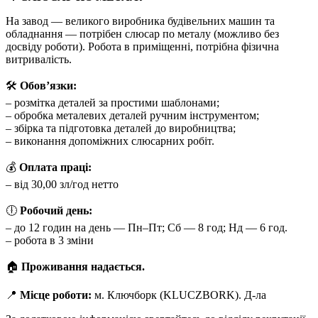
На завод — великого виробника будівельних машин та
обладнання — потрібен слюсар по металу (можливо без
досвіду роботи). Робота в приміщенні, потрібна фізична
витривалість.
🛠
Обов’язки:
– розмітка деталей за простими шаблонами;
– обробка металевих деталей ручним інструментом;
– збірка та підготовка деталей до виробництва;
– виконання допоміжних слюсарних робіт.
💰
Оплата праці:
– від 30,00 зл/год нетто
🕕
Робочий день:
– до 12 годин на день — Пн–Пт; Сб — 8 год; Нд — 6 год.
– робота в 3 зміни
🏠
Проживання надається.
📍
Місце роботи:
м. Ключборк (KLUCZBORK). Д-ла