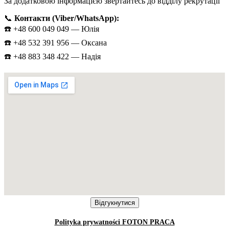
За додатковою інформацією звертайтесь до відділу рекрутації
📞
Контакти (Viber/WhatsApp):
☎️ +48 600 049 049 — Юлія
☎️ +48 532 391 956 — Оксана
☎️ +48 883 348 422 — Надія
Polityka prywatności FOTON PRACA