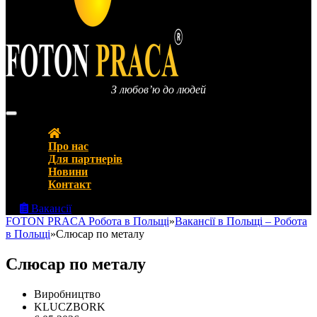
З любов’ю до людей
FOTON PRACA Polska – Вакансії в Польщі Робота в Польщі
Про нас
Для партнерів
Новини
Контакт
Вакансії
FOTON PRACA Робота в Польщі
»
Вакансії в Польщі – Робота
в Польщі
»
Слюсар по металу
Слюсар по металу
Виробництво
KLUCZBORK