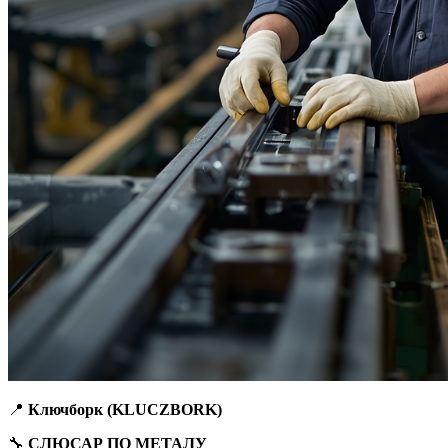
📍
Ключборк (KLUCZBORK)
🔧
СЛЮСАР ПО МЕТАЛУ