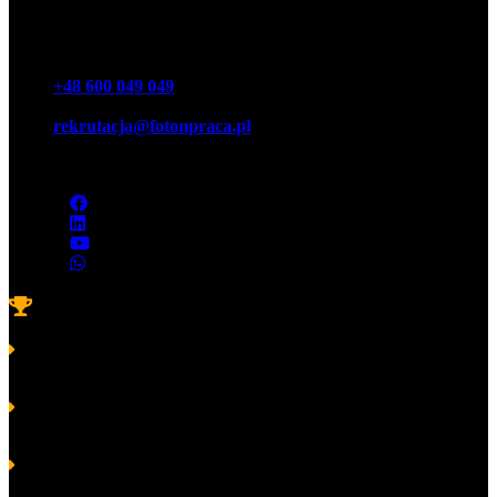
Foton Акціонерне товариство
Телефон
+48 600 049 049
E-mail
rekrutacja@fotonpraca.pl
Адреса
45-057 Ополе, вул. Озімська 14-16
Нагороди
Платинові лаври навичок і компетенції 2022 р.
компанії
FOTON Sp. z o.o.
Платинові лаври навичок і компетенції 2020 р.
в категорії “Відмінна команда” компанії FOTON Sp. z o.o.
Платинові лаври навичок і компетенції 2019 р.
в категорії “Платиновий лавр навичок і компетенцій”