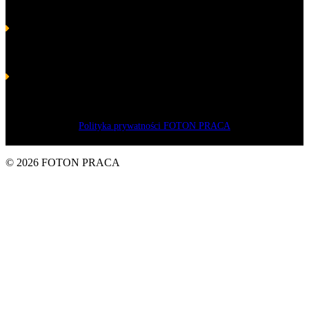
Володимиру Пастушенко – президентові FOTON Sp. z o.o.
Золоті лаври навичок і компетенції 2017 р.
в категорії “Команда”- спільний успіх FOTON Sp. z o.o. і
Президента Володимира Пастушенко
Срібні лаври навичок і компетенцій 2016 р.
в категорії “Менеджер, соціально-економічний лідер” для
Володимира Пастушенко – власника компанії “FOTON” Sp. z
o. o.
Polityka prywatności FOTON PRACA
© 2026 FOTON PRACA