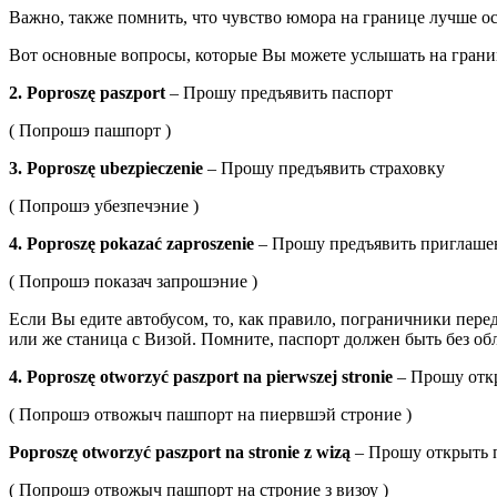
Важно, также помнить, что чувство юмора на границе лучше ос
Вот основные вопросы, которые Вы можете услышать на грани
2. Poproszę paszport
– Прошу предъявить паспорт
( Попрошэ пашпорт )
3. Poproszę ubezpieczenie
– Прошу предъявить страховку
( Попрошэ убезпечэние )
4. Poproszę pokazać zaproszenie
– Прошу предъявить приглашен
( Попрошэ показач запрошэние )
Если Вы едите автобусом, то, как правило, пограничники перед
или же станица с Визой. Помните, паспорт должен быть без о
4. Poproszę otworzyć paszport na pierwszej stronie
– Прошу откр
( Попрошэ отвожыч пашпорт на пиервшэй строние )
Poproszę otworzyć paszport na stronie z wizą
– Прошу открыть п
( Попрошэ отвожыч пашпорт на строние з визоу )