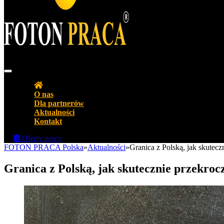
Agencja pracy Biuro pracy FOTON PRACA Polska
O nas
Dla partnerów
Aktualności
Kontakt
Oferty pracy
FOTON PRACA Polska
»
Aktualności
»
Granica z Polską, jak skutec
Granica z Polską, jak skutecznie przekroc