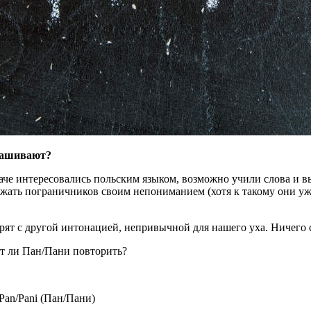
прашивают?
 иначе интересовались польским языком, возможно учили слова и 
жать пограничников своим непониманием (хотя к такому они уже
рят с другой интонацией, непривычной для нашего уха. Ничего 
 ли Пан/Пани повторить?
Pan/Pani (Пан/Пани)