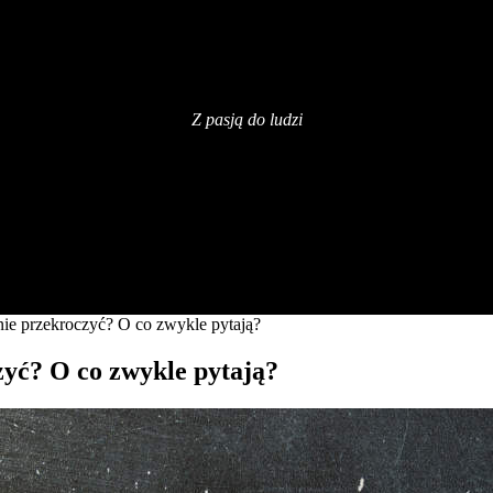
Z pasją do ludzi
znie przekroczyć? O co zwykle pytają?
zyć? O co zwykle pytają?