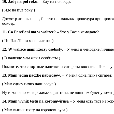
10. Jadę na pół roku.
– Еду на пол года.
( Яде на пув року )
Досмотр личных вещей – это нормальная процедура при прохожд
осмотр.
11. Co Pan/Pani ma w walizce?
– Что у Вас в чемодане?
( Цо Пан/Пани ма в вализце )
12. W walizce mam rzeczy osobisty.
– У меня в чемодане личные
( В вализце мам жечы особисты )
Помните, что спиртные напитки и сигареты ввозить в Польшу 
13. Mam jedną paczkę papirosów
. – У меня одна пачка сигарет.
( Мам едноу пачкэ папиросув )
Ну и конечно же в режиме карантина, не лишним будет упомянуть
14. Mam wynik testu na koronawirusa
– У меня есть тест на ко
( Мам выник тесту на короновируса )