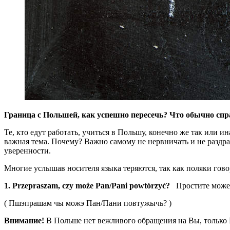
Граница с Польшей, как успешно пересечь? Что обычно с
Те, кто едут работать, учиться в Польшу, конечно же так или
важная тема. Почему? Важно самому не нервничать и не раздра
уверенности.
Многие услышав носителя языка теряются, так как поляки гово
1. Przepraszam, czy może Pan/Pani powtórzyć?
Простите может
( Пшэпрашам чы можэ Пан/Пани повтужычь? )
Внимание!
В Польше нет вежливого обращения на Вы, только 