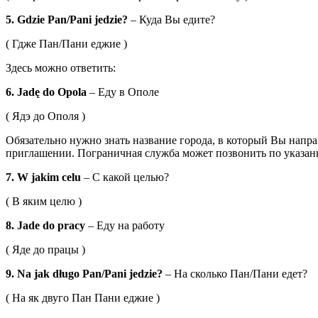
5. Gdzie Pan/Pani jedzie?
– Куда Вы едите?
( Гдже Пан/Пани еджие )
Здесь можно ответить:
6. Jadę do Opola
– Еду в Ополе
( Ядэ до Ополя )
Обязательно нужно знать название города, в который Вы напра
приглашении. Пограничная служба может позвонить по указанн
7. W jakim celu
– С какой целью?
( В яким целю )
8. Jade do pracy
– Еду на работу
( Яде до працы )
9. Na jak długo Pan/Pani jedzie?
– На сколько Пан/Пани едет?
( На як двуго Пан Пани еджие )