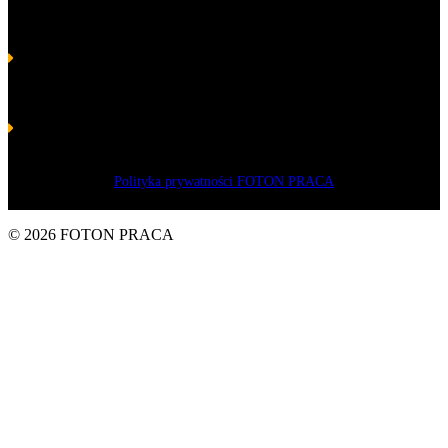
categoría Laurel Platino de Habilidades y Competencias para
Volodymyr Pastushenko, presidente de FOTON
Laurel de Oro de las Habilidades y Competencias 2017
en la
categoría de Tripulación: un éxito conjunto para FOTON y el
presidente Volodymyr Pastushenko
Laurel de Plata de las Habilidades y Competencias 2016
en la
categoría Gerente, líder socioeconómico para Volodymyr
Pastuszenko, propietario de la empresa FOTON
Polityka prywatności FOTON PRACA
© 2026 FOTON PRACA