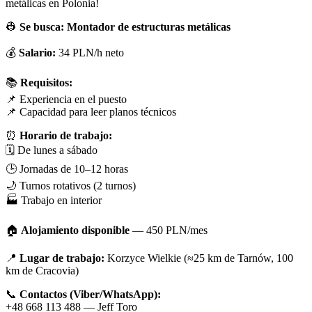
metálicas en Polonia!
👷
Se busca: Montador de estructuras metálicas
💰
Salario:
34 PLN/h neto
📚
Requisitos:
📌 Experiencia en el puesto
📌 Capacidad para leer planos técnicos
⏰
Horario de trabajo:
🗓️ De lunes a sábado
🕒 Jornadas de 10–12 horas
🌙 Turnos rotativos (2 turnos)
🏭 Trabajo en interior
🏠
Alojamiento disponible
— 450 PLN/mes
📍
Lugar de trabajo:
Korzyce Wielkie (≈25 km de Tarnów, 100
km de Cracovia)
📞
Contactos (Viber/WhatsApp):
+48 668 113 488 — Jeff Toro