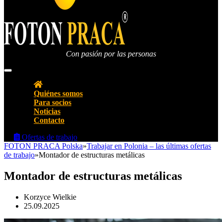
Con pasión por las personas
Agencia de empleo Oficina de empleo FOTON PRACA Polonia
Quiénes somos
Para socios
Noticias
Contacto
Ofertas de trabajo
FOTON PRACA Polska
»
Trabajar en Polonia – las últimas ofertas
de trabajo
»
Montador de estructuras metálicas
Montador de estructuras metálicas
Korzyce Wielkie
25.09.2025