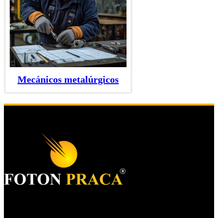
Mecánicos metalúrgicos
Foton S.A.
KRS 0000977259