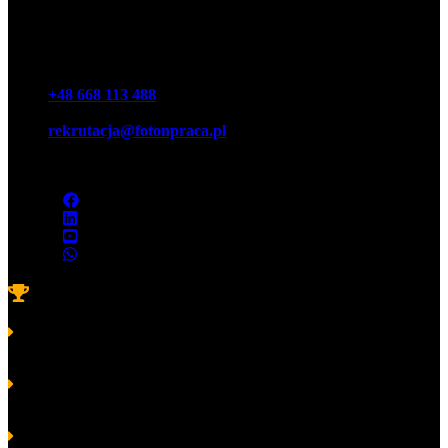
NIP 7543064189
REGON 16146440100000
Teléfono
+48 668 113 488‬
Correo electrónico
rekrutacja@fotonpraca.pl
Dirección
45-057 Opole, calle. Ozimska 14-16
Premios
Laurel Platino de Habilidades y Competencias 2022
para
FOTON
Laurel Platino de Habilidades y Competencias 2020
en la
categoría de Tripulación Excelente para FOTON
Laurel Platino de Habilidades y Competencias 2019
en la