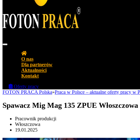
Agencja pracy Biuro pracy FOTON PRACA Polska
O nas
Dla partnerów
Aktualności
Kontakt
Oferty pracy
FOTON PRACA Polska
»
Praca w Polsce – aktualne oferty pracy w
Spawacz Mig Mag 135 ZPUE Włoszczowa
Pracownik produkcji
Włoszczowa
19.01.2025