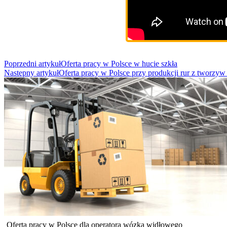
Post
Poprzedni artykuł
Oferta pracy w Polsce w hucie szkła
Następny artykuł
Oferta pracy w Polsce przy produkcji rur z tworzyw
Navigation
Oferta pracy w Polsce dla operatora wózka widłowego