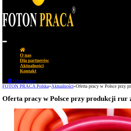
Agencja pracy Biuro pracy FOTON PRACA Polska
O nas
Dla partnerów
Aktualności
Kontakt
Oferty pracy
FOTON PRACA Polska
»
Aktualności
»
Oferta pracy w Polsce przy p
Oferta pracy w Polsce przy produkcji rur