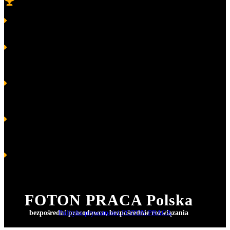
Nagrody
Platynowy Laur Umiejętności i Kompetencji 2022
dla FOTON
Sp. z o.o. Sp. K.
Platynowy Laur Umiejętności i Kompetencji 2020
w kategorii
Doskonała Załoga
dla FOTON Sp. z o.o. Sp.
Komandytowa
Platynowy Laur Umiejętności i Kompetencji 2019
w kategorii
Platynowy Laur Umiejętności i Kompetencji
dla
Volodymyr Pastushenko – Prezes FOTON Sp. z o.o. Sp. K.
Złoty Laur Umiejętności i Kompetencji 2017
w kategorii
Załoga – wspólny sukces
dla FOTON Sp. z o.o. Sp.
K. oraz Prezes Wołodymyr Pastuszenko
Srebrny Laur Umiejętności i Kompetencji 2016
w kategorii
Menedżer, lider społeczno-gospodarczy
dla
Wołodymyr Pastuszenko – Właściciel firmy „FOTON” Sp. z o. o.
FOTON PRACA Polska
bezpośredni pracodawca, bezpośrednie rozwiązania
Polityka prywatności FOTON PRACA