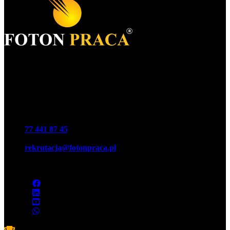
Foton S.A.
KRS 0000977259
NIP 7543064189
REGON 16146440100000
Telefon
77 441 87 45
E-mail
rekrutacja@fotonpraca.pl
Adres
45-057 Opole, ul. Ozimska 14-16