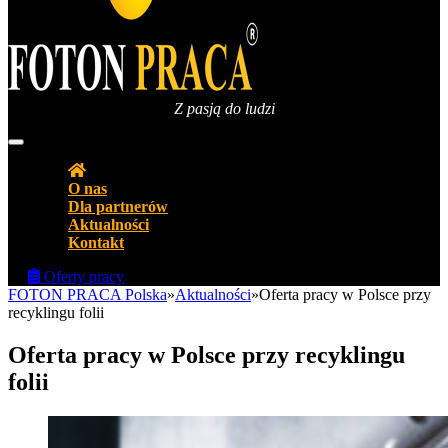
Z pasją do ludzi
Agencja pracy Biuro pracy FOTON PRACA Polska
O nas
Dla partnerów
Aktualności
Kontakt
Oferty pracy
FOTON PRACA Polska
»
Aktualności
»
Oferta pracy w Polsce przy
recyklingu folii
Oferta pracy w Polsce przy recyklingu
folii