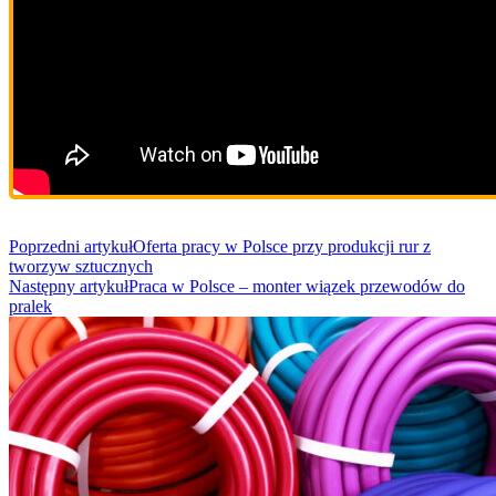
Post
Poprzedni artykuł
Oferta pracy w Polsce przy produkcji rur z
tworzyw sztucznych
Navigation
Następny artykuł
Praca w Polsce – monter wiązek przewodów do
pralek