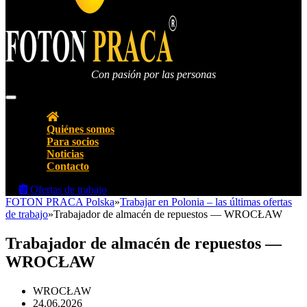
Con pasión por las personas
Agencia de empleo Oficina de empleo FOTON PRACA Polonia
Quiénes somos
Para socios
Noticias
Contacto
Ofertas de trabajo
FOTON PRACA Polska
»
Trabajar en Polonia – las últimas ofertas
de trabajo
»
Trabajador de almacén de repuestos — WROCŁAW
Trabajador de almacén de repuestos —
WROCŁAW
WROCŁAW
24.06.2026