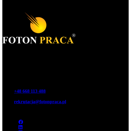
Foton S.A.
KRS 0000977259
NIP 7543064189
REGON 16146440100000
Teléfono
+48 668 113 488‬
Correo electrónico
rekrutacja@fotonpraca.pl
Dirección
45-057 Opole, calle. Ozimska 14-16