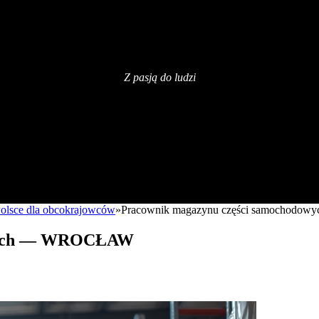
Z pasją do ludzi
 Polsce dla obcokrajowców
»
Pracownik magazynu części samochod
owych — WROCŁAW