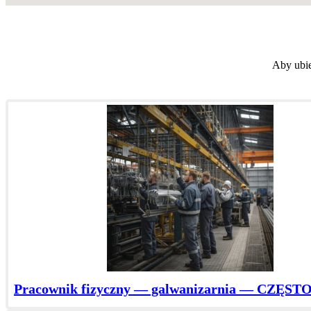
Aby ubie
Pracownik fizyczny — galwanizarnia — CZĘ